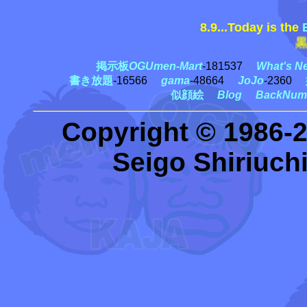
8.9...Today is the
黒柳徹
掲示板
OGUmen-Mart
-181537
What's N
書き放題
-16566
gama
-48664
JoJo
-2360
似顔絵
Blog
BackNum
Copyright © 1986-
Seigo Shiriuchi