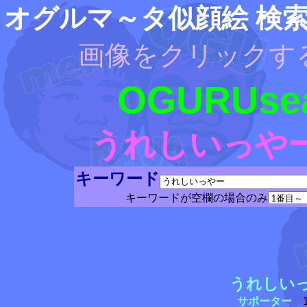
オグルマ～タ似顔絵 検
画像をクリックす
OGURUsea
うれしいっや
キーワード
キーワードが空欄の場合のみ
うれしい
サポーター
1