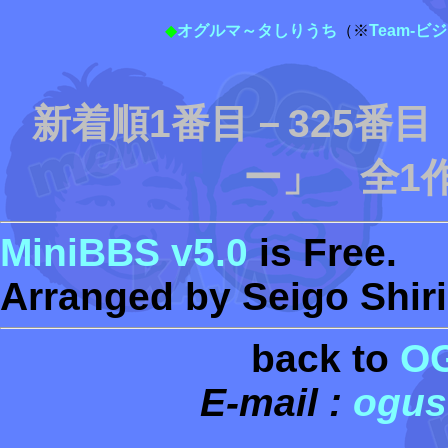
◆
オグルマ～タしりうち
（※
Team-
新着順1番目－325番
ー」 全1作
MiniBBS v5.0
is Free.
Arranged by Seigo Shiri
back to
O
E-mail :
ogus