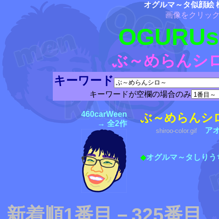
オグルマ～タ似顔絵 
画像をクリッ
OGURUse
ぶ～めらんシ
キーワード
キーワードが空欄の場合のみ
460carWeen
ぶ～めらんシ
→ 全2作
ア
shiroo-color.gif
◆
オグルマ～タしりう
新着順1番目－325番