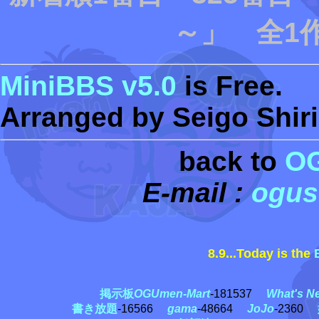
～」 全1作
MiniBBS v5.0
is Free.
Arranged by Seigo Shiri
back to
O
E-mail :
ogus
8.9...Today is the
黒
掲示板
OGUmen-Mart
-181537
What's N
書き放題
-16566
gama
-48664
JoJo
-2360