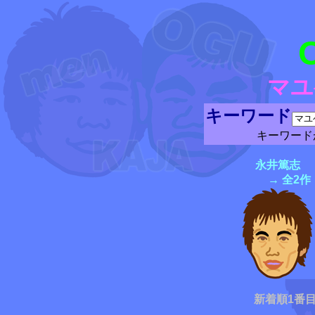
マユ
キーワード
キーワード
永井篤志
→ 全2作
新着順1番目