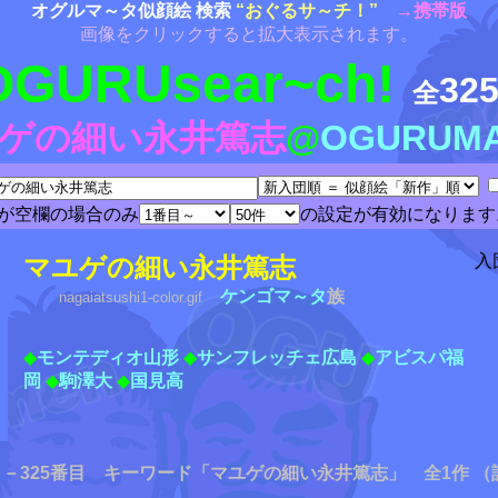
オグルマ～タ似顔絵 検索
“おぐるサ～チ！”
→携帯版
画像をクリックすると拡大表示されます。
OGURUsear~ch!
32
全
ゲの細い永井篤志
@
OGURUMA
が空欄の場合のみ
の設定が有効になります
入
マユゲの細い永井篤志
ケンゴマ～タ
族
nagaiatsushi1-color.gif
◆
モンテディオ山形
◆
サンフレッチェ広島
◆
アビスパ福
岡
◆
駒澤大
◆
国見高
－325番目 キーワード「マユゲの細い永井篤志」 全1作 （