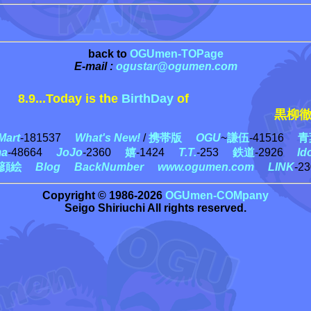
back to
OGUmen-TOPage
E-mail :
ogustar@ogumen.com
8.9...Today is the
BirthDay
of
黒柳徹子
art
-181537
What's New!
/
携帯版
OGU
~
謙伍
-41516
青
ma
-48664
JoJo
-2360
嬉
-1424
T.T.
-253
鉄道
-2926
Id
顔絵
Blog
BackNumber
www.ogumen.com
LINK
-2
Copyright © 1986-2026
OGUmen-COMpany
Seigo Shiriuchi All rights reserved.