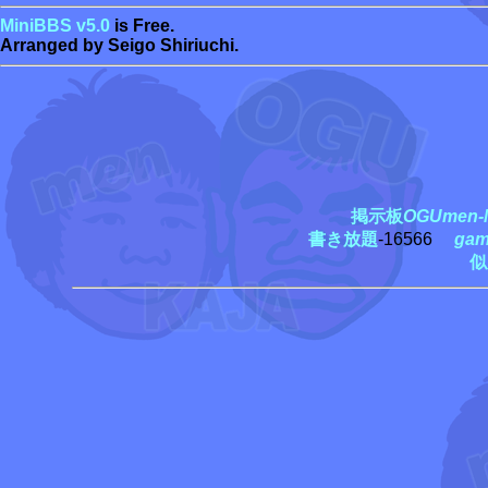
MiniBBS v5.0
is Free.
Arranged by Seigo Shiriuchi.
掲示板
OGUmen-M
書き放題
-16566
ga
似