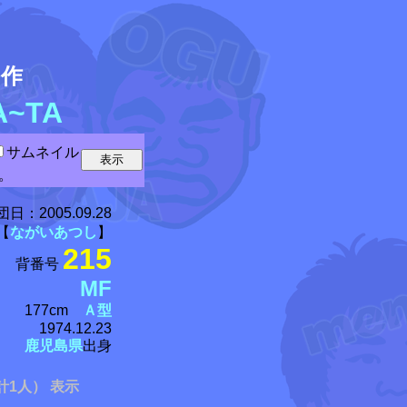
5
作
~TA
サムネイル
。
団日：
2005.09.28
【
ながいあつし
】
215
背番号
MF
177cm
Ａ型
1974.12.23
鹿児島県
出身
計1人） 表示