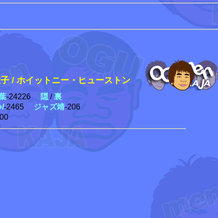
 /
ホイットニー・ヒューストン
葉
-24226
隠
/
裏
ol
-2465
ジャズ靖
-206
300