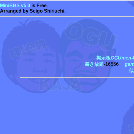
MiniBBS v5.0
is Free.
Arranged by Seigo Shiriuchi.
掲示板
OGUmen-M
書き放題
-16566
ga
似