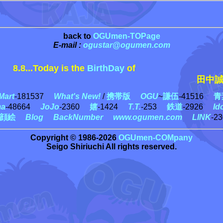
back to
OGUmen-TOPage
E-mail :
ogustar@ogumen.com
8.8...Today is the
BirthDay
of
田中誠 
art
-181537
What's New!
/
携帯版
OGU
~
謙伍
-41516
青
ma
-48664
JoJo
-2360
嬉
-1424
T.T.
-253
鉄道
-2926
Id
顔絵
Blog
BackNumber
www.ogumen.com
LINK
-2
Copyright © 1986-2026
OGUmen-COMpany
Seigo Shiriuchi All rights reserved.