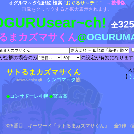
オグルマ～タ似顔絵 検索
“おぐるサ～チ！”
→携帯版
画像をクリックすると拡大表示されます。
OGURUsear~ch!
32
全
るまカズマサくん
@
OGURUM
が空欄の場合のみ
の設定が有効になります
入
サトるまカズマサくん
【
う
ケンゴマ～タ
族
uesato-color.gif
◆
コンサドーレ札幌
◆
宮古高
－325番目 キーワード「サトるまカズマサくん」 全1作 （