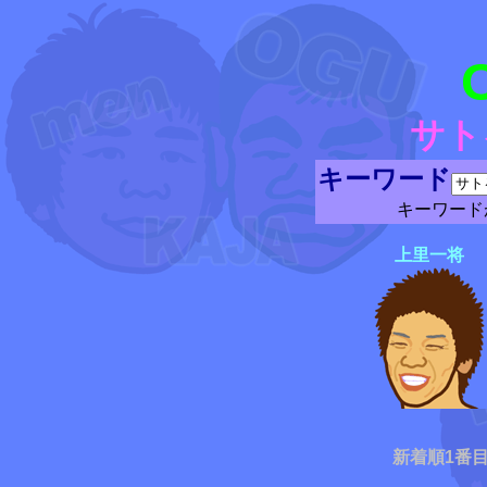
サト
キーワード
キーワード
上里一将
新着順1番目