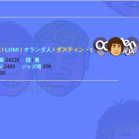
/
LOMI
/
オランダ人
/
ダスティン・ホフマン /
ナイジェ
葉
-24226
隠
/
裏
ol
-2465
ジャズ靖
-206
300