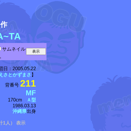
5
作
A~TA
サムネイル
。
団日：
2005.05.22
えさとかずまさ
】
211
背番号
MF
170cm
Ａ型
1986.03.13
沖縄県
出身
計1人） 表示