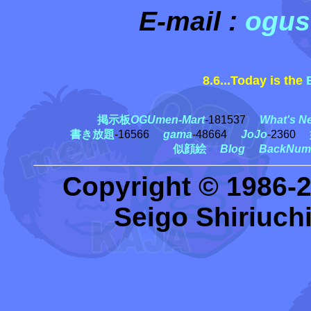
E-mail :
ogus
8.6...Today is the
秋
掲示板
OGUmen-Mart
-181537
What's N
書き放題
-16566
gama
-48664
JoJo
-2360
似顔絵
Blog
BackNum
Copyright © 1986-
Seigo Shiriuchi