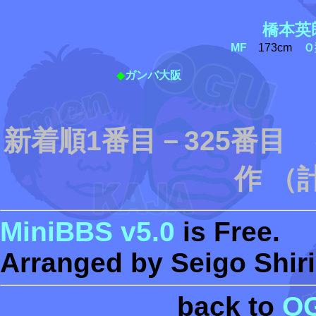
橋本英
MF
173cm
Ｏ
◆
ガンバ大阪
新着順1番目－325番目
作 （
MiniBBS v5.0
is Free.
Arranged by Seigo Shiri
back to
O