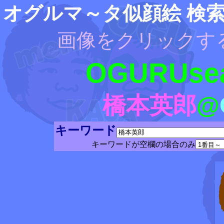
オグルマ～タ似顔絵 検
画像をクリックす
OGURUsea
橋本英郎
@
キーワード
キーワードが空欄の場合のみ