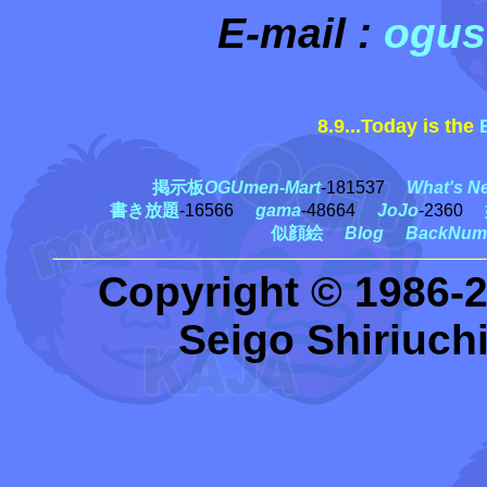
E-mail :
ogus
8.9...Today is the
掲示板
OGUmen-Mart
-181537
What's N
書き放題
-16566
gama
-48664
JoJo
-2360
似顔絵
Blog
BackNum
Copyright © 1986-
Seigo Shiriuchi