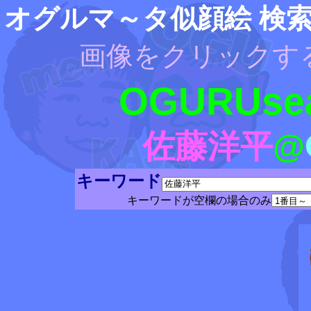
オグルマ～タ似顔絵 検
画像をクリックす
OGURUsea
佐藤洋平
@
キーワード
キーワードが空欄の場合のみ