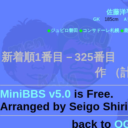
佐藤洋
GK
185cm
Ａ
◆
ジュビロ磐田
◆
コンサドーレ札幌
◆
新着順1番目－325番目
作 （
MiniBBS v5.0
is Free.
Arranged by Seigo Shiri
back to
O