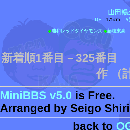
山田暢
DF
175cm
Ａ
◆
浦和レッドダイヤモンズ
◆
藤枝東高
新着順1番目－325番目
作 （
MiniBBS v5.0
is Free.
Arranged by Seigo Shiri
back to
O