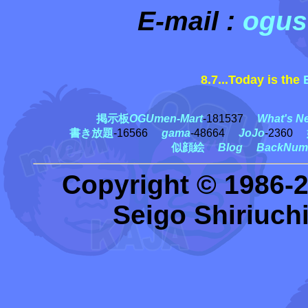
E-mail :
ogus
8.7...Today is the
古
掲示板
OGUmen-Mart
-181537
What's N
書き放題
-16566
gama
-48664
JoJo
-2360
似顔絵
Blog
BackNum
Copyright © 1986-
Seigo Shiriuchi