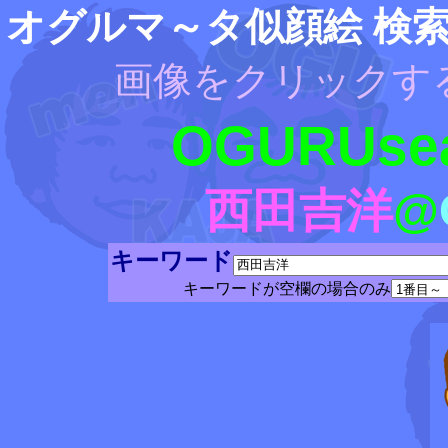
オグルマ～タ似顔絵 検
画像をクリックす
OGURUsea
西田吉洋
@
キーワード
キーワードが空欄の場合のみ