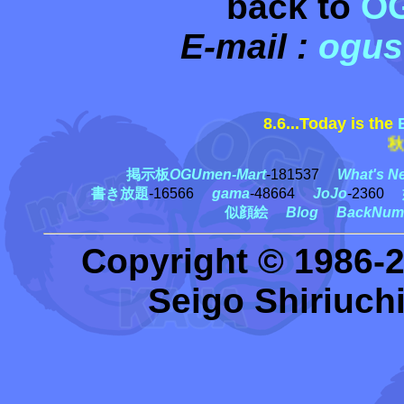
back to
O
E-mail :
ogus
8.6...Today is the
秋田豊
掲示板
OGUmen-Mart
-181537
What's N
書き放題
-16566
gama
-48664
JoJo
-2360
似顔絵
Blog
BackNum
Copyright © 1986-
Seigo Shiriuchi