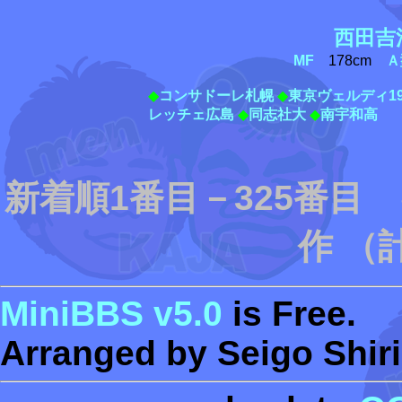
西田吉
MF
178cm
Ａ
◆
コンサドーレ札幌
◆
東京ヴェルディ19
レッチェ広島
◆
同志社大
◆
南宇和高
新着順1番目－325番目
作 （
MiniBBS v5.0
is Free.
Arranged by Seigo Shiri