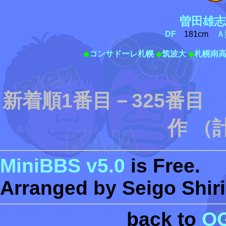
曽田雄志
DF
181cm
Ａ
◆
コンサドーレ札幌
◆
筑波大
◆
札幌南
新着順1番目－325番目
作 （
MiniBBS v5.0
is Free.
Arranged by Seigo Shiri
back to
O