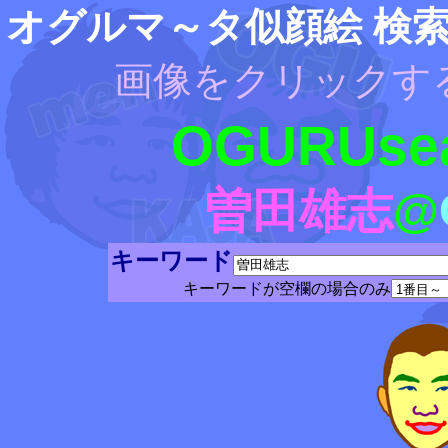
オグルマ～タ似顔絵 検
画像をクリックす
OGURUsea
曽田雄志
@
キーワード
キーワードが空欄の場合のみ