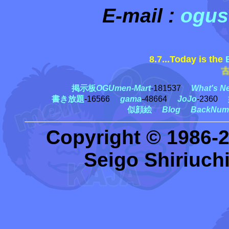
E-mail :
ogus
8.7...Today is the
古
掲示板
OGUmen-Mart
-181537
What's N
書き放題
-16566
gama
-48664
JoJo
-2360
似顔絵
Blog
BackNum
Copyright © 1986-
Seigo Shiriuchi