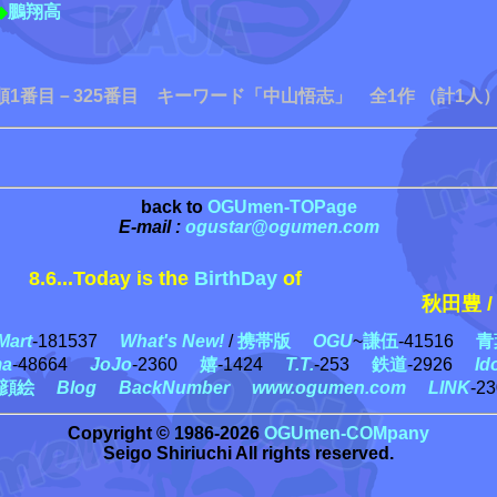
◆
鵬翔高
順1番目－325番目 キーワード「中山悟志」 全1作 （計1人）
back to
OGUmen-TOPage
E-mail :
ogustar@ogumen.com
8.6...Today is the
BirthDay
of
秋田豊 /
奥
art
-181537
What's New!
/
携帯版
OGU
~
謙伍
-41516
青
ma
-48664
JoJo
-2360
嬉
-1424
T.T.
-253
鉄道
-2926
Id
顔絵
Blog
BackNumber
www.ogumen.com
LINK
-2
Copyright © 1986-2026
OGUmen-COMpany
Seigo Shiriuchi All rights reserved.