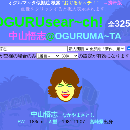
オグルマ～タ似顔絵 検索
“おぐるサ～チ！”
→携帯版
画像をクリックすると拡大表示されます。
OGURUsear~ch!
32
全
中山悟志
@
OGURUMA~TA
が空欄の場合のみ
の設定が有効になります
中山悟志
なかやまさとし
FW
183cm
Ａ型
1981.11.07
宮崎県
出身