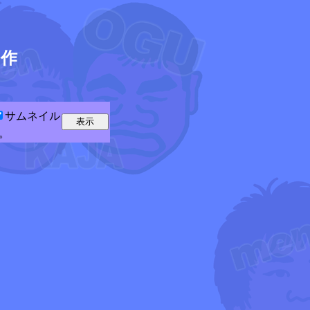
5
作
サムネイル
。