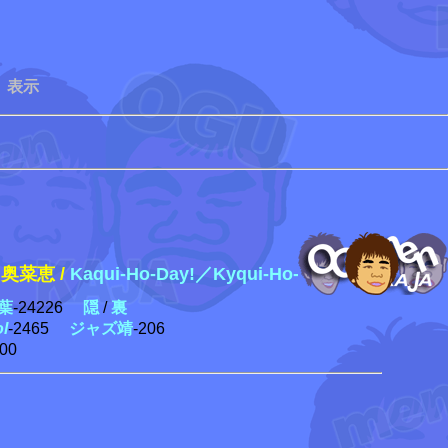
 表示
菜恵 /
Kaqui-Ho-Day!／Kyqui-Ho-Day【橙板】（199
葉
-24226
隠
/
裏
ol
-2465
ジャズ靖
-206
300