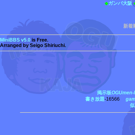
◆
ガンバ大阪
新着
MiniBBS v5.0
is Free.
Arranged by Seigo Shiriuchi.
掲示板
OGUmen-M
書き放題
-16566
ga
似