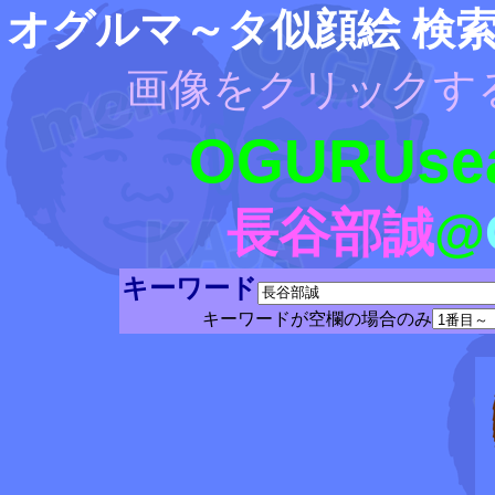
オグルマ～タ似顔絵 検
画像をクリックす
OGURUsea
長谷部誠
@
キーワード
キーワードが空欄の場合のみ