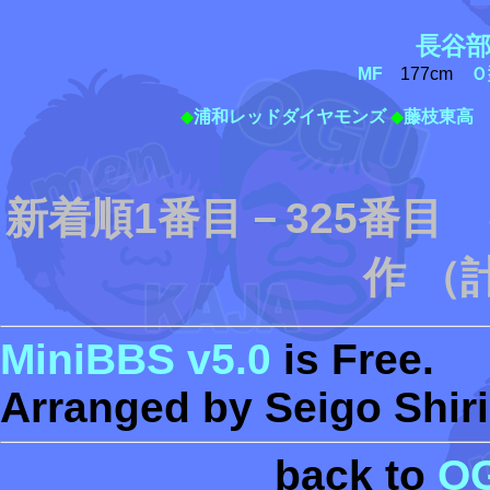
長谷
MF
177cm
Ｏ
◆
浦和レッドダイヤモンズ
◆
藤枝東高
新着順1番目－325番目
作 （
MiniBBS v5.0
is Free.
Arranged by Seigo Shiri
back to
O