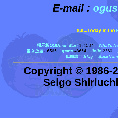
E-mail :
ogus
8.9...Today is the
黒
掲示板
OGUmen-Mart
-181537
What's N
書き放題
-16566
gama
-48664
JoJo
-2360
似顔絵
Blog
BackNum
Copyright © 1986-
Seigo Shiriuchi