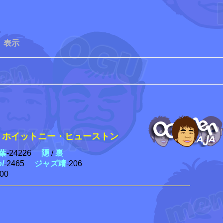
 表示
ホイットニー・ヒューストン
葉
-24226
隠
/
裏
ol
-2465
ジャズ靖
-206
300