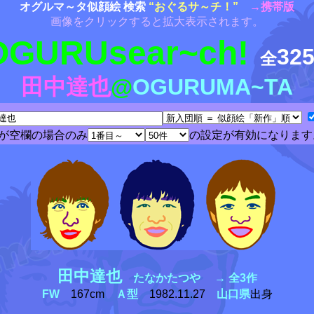
オグルマ～タ似顔絵 検索
“おぐるサ～チ！”
→携帯版
画像をクリックすると拡大表示されます。
OGURUsear~ch!
32
全
田中達也
@
OGURUMA~TA
が空欄の場合のみ
の設定が有効になります
田中達也
たなかたつや → 全3作
FW
167cm
Ａ型
1982.11.27
山口県
出身