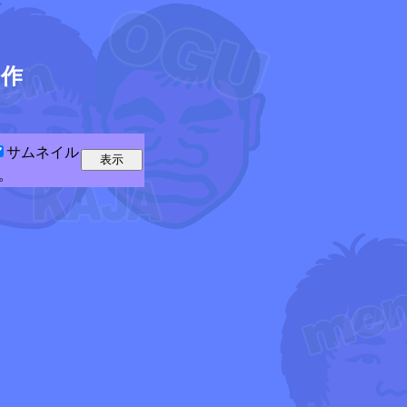
5
作
サムネイル
。