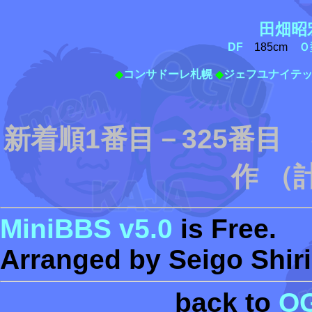
田畑昭
DF
185cm
Ｏ
◆
コンサドーレ札幌
◆
ジェフユナイテ
新着順1番目－325番目
作 （
MiniBBS v5.0
is Free.
Arranged by Seigo Shiri
back to
O