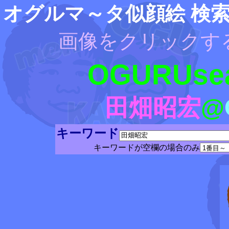
オグルマ～タ似顔絵 検
画像をクリックす
OGURUsea
田畑昭宏
@
キーワード
キーワードが空欄の場合のみ