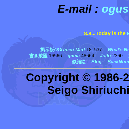
E-mail :
ogus
8.8...Today is the
田
掲示板
OGUmen-Mart
-181537
What's N
書き放題
-16566
gama
-48664
JoJo
-2360
似顔絵
Blog
BackNum
Copyright © 1986-
Seigo Shiriuchi