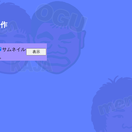
5
作
サムネイル
。