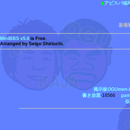
◆
アビスパ福
新着
MiniBBS v5.0
is Free.
Arranged by Seigo Shiriuchi.
掲示板
OGUmen-M
書き放題
-16566
ga
似