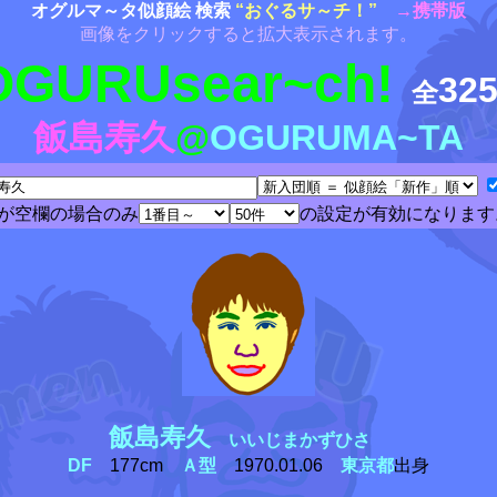
オグルマ～タ似顔絵 検索
“おぐるサ～チ！”
→携帯版
画像をクリックすると拡大表示されます。
OGURUsear~ch!
32
全
飯島寿久
@
OGURUMA~TA
が空欄の場合のみ
の設定が有効になります
飯島寿久
いいじまかずひさ
DF
177cm
Ａ型
1970.01.06
東京都
出身