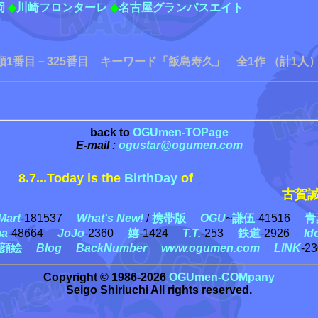
岡
◆
川崎フロンターレ
◆
名古屋グランパスエイト
順1番目－325番目 キーワード「飯島寿久」 全1作 （計1人）
back to
OGUmen-TOPage
E-mail :
ogustar@ogumen.com
8.7...Today is the
BirthDay
of
古賀誠
art
-181537
What's New!
/
携帯版
OGU
~
謙伍
-41516
青
ma
-48664
JoJo
-2360
嬉
-1424
T.T.
-253
鉄道
-2926
Id
顔絵
Blog
BackNumber
www.ogumen.com
LINK
-2
Copyright © 1986-2026
OGUmen-COMpany
Seigo Shiriuchi All rights reserved.