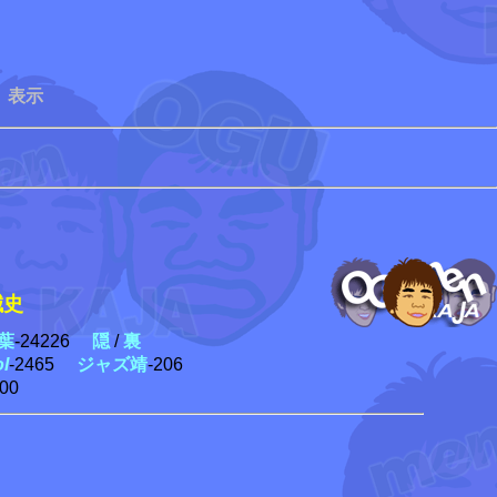
 表示
史
葉
-24226
隠
/
裏
ol
-2465
ジャズ靖
-206
300