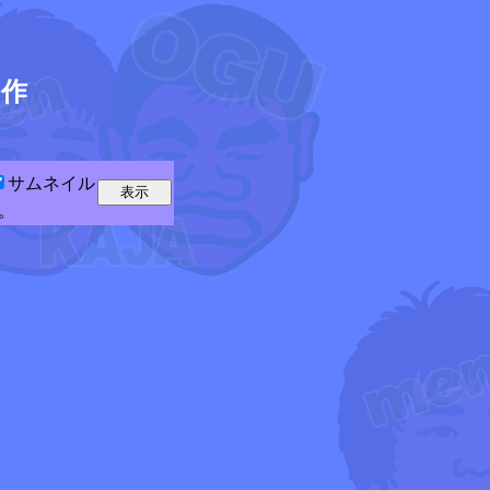
5
作
サムネイル
。