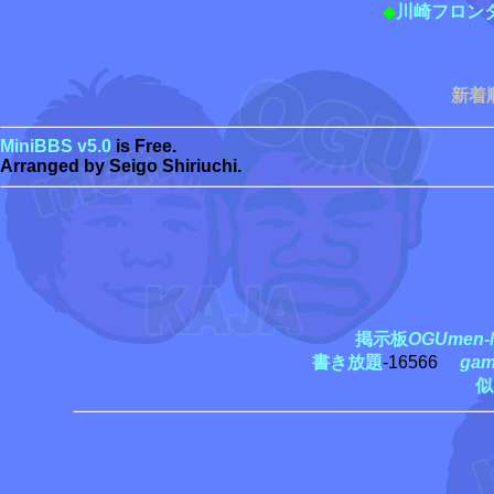
◆
川崎フロン
新着
MiniBBS v5.0
is Free.
Arranged by Seigo Shiriuchi.
掲示板
OGUmen-M
書き放題
-16566
ga
似