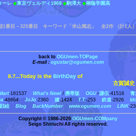
ターレ
◆
東京ヴェルディ1969
◆
駒澤大
◆
桐蔭学園高
順1番目－325番目 キーワード「米山篤志」 全2作 （計1人）
back to
OGUmen-TOPage
E-mail :
ogustar@ogumen.com
8.7...Today is the
BirthDay
of
古賀誠史
art
-181537
What's New!
/
携帯版
OGU
~
謙伍
-41516
青
ma
-48664
JoJo
-2360
嬉
-1424
T.T.
-253
鉄道
-2926
Id
顔絵
Blog
BackNumber
www.ogumen.com
LINK
-2
Copyright © 1986-2026
OGUmen-COMpany
Seigo Shiriuchi All rights reserved.