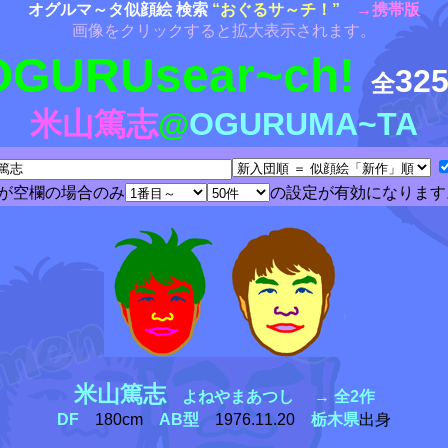
オグルマ～タ似顔絵 検索
“おぐるサ～チ！”
→携帯版
画像をクリックすると拡大表示されます。
OGURUsear~ch!
32
全
米山篤志
@
OGURUMA~TA
が空欄の場合のみ
の設定が有効になります
米山篤志
よねやまあつし → 全2作
DF
180cm
AB型
1976.11.20
栃木県
出身