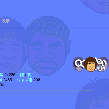
 表示
葉
-24226
隠
/
裏
ol
-2465
ジャズ靖
-206
300