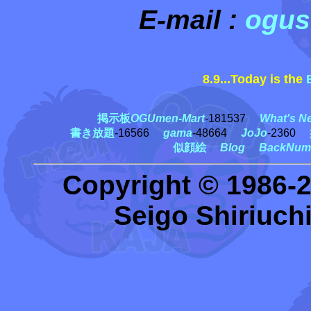
E-mail :
ogus
8.9...Today is the
掲示板
OGUmen-Mart
-181537
What's N
書き放題
-16566
gama
-48664
JoJo
-2360
似顔絵
Blog
BackNum
Copyright © 1986-
Seigo Shiriuchi