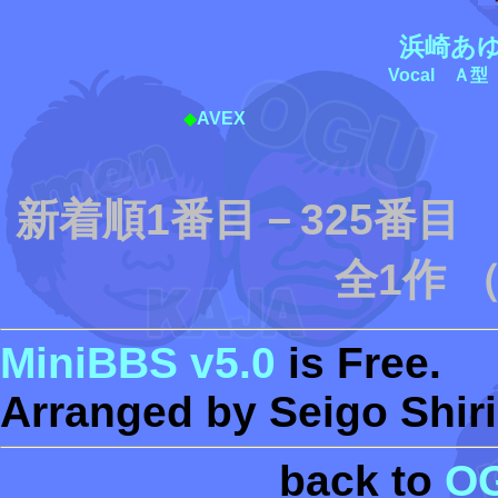
浜崎あ
Vocal
Ａ型
◆
AVEX
新着順1番目－325番
全1作 
MiniBBS v5.0
is Free.
Arranged by Seigo Shiri
back to
O