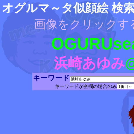
オグルマ～タ似顔絵 検
画像をクリックす
OGURUsea
浜崎あゆみ
キーワード
キーワードが空欄の場合のみ