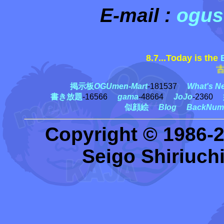
E-mail :
ogus
8.7...Today is the
古賀
掲示板
OGUmen-Mart
-181537
What's N
書き放題
-16566
gama
-48664
JoJo
-2360
似顔絵
Blog
BackNum
Copyright © 1986-
Seigo Shiriuchi