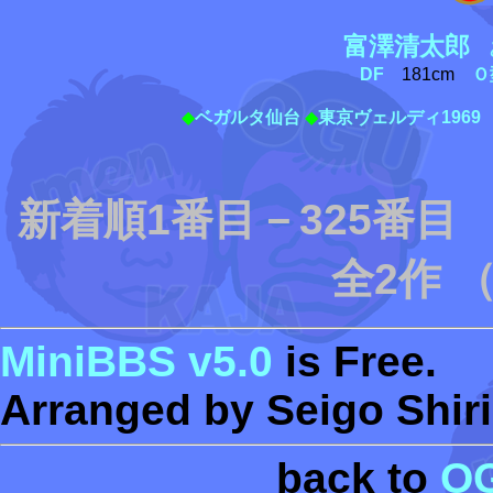
富澤清太郎
と
DF
181cm
Ｏ
◆
ベガルタ仙台
◆
東京ヴェルディ1969
新着順1番目－325番
全2作 
MiniBBS v5.0
is Free.
Arranged by Seigo Shiri
back to
O