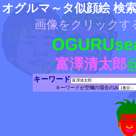
オグルマ～タ似顔絵 検
画像をクリックす
OGURUsea
富澤清太郎
キーワード
キーワードが空欄の場合のみ