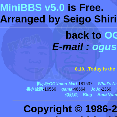
MiniBBS v5.0
is Free.
Arranged by Seigo Shiri
back to
O
E-mail :
ogus
8.10...Today is the
北
掲示板
OGUmen-Mart
-181537
What's N
書き放題
-16566
gama
-48664
JoJo
-2360
似顔絵
Blog
BackNum
Copyright © 1986-