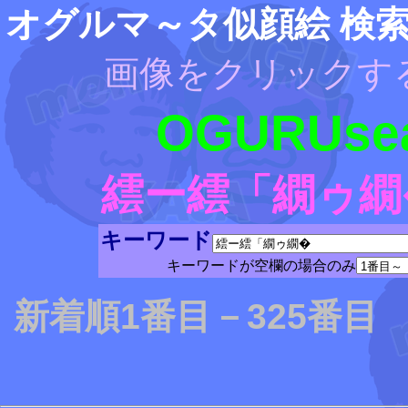
オグルマ～タ似顔絵 検
画像をクリックす
OGURUsea
繧ー繧「繝ゥ繝
キーワード
キーワードが空欄の場合のみ
新着順1番目－325番