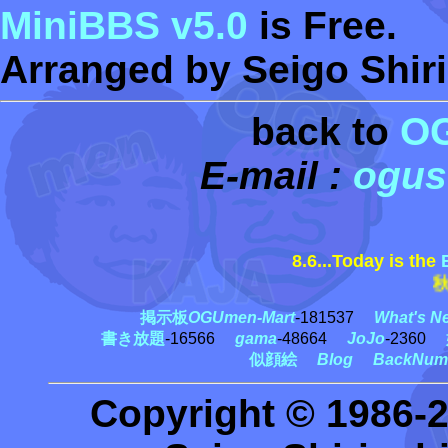
MiniBBS v5.0
is Free.
Arranged by Seigo Shiri
back to
O
E-mail :
ogus
8.6...Today is the
秋田
掲示板
OGUmen-Mart
-181537
What's N
書き放題
-16566
gama
-48664
JoJo
-2360
似顔絵
Blog
BackNum
Copyright © 1986-