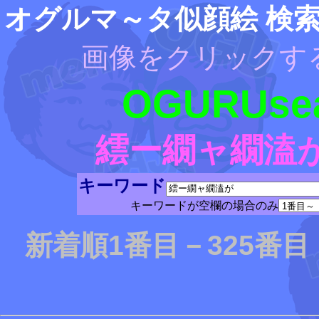
オグルマ～タ似顔絵 検
画像をクリックす
OGURUsea
繧ー繝ャ繝溘
キーワード
キーワードが空欄の場合のみ
新着順1番目－325番