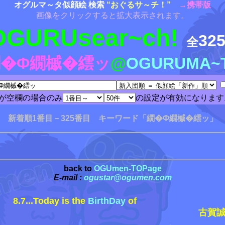
オグルマ～タ似顔絵 検索
“おぐるサ～チ！”
→携帯版
画像をクリックすると拡大表示されます。
OGURUsear~ch!
32
全
�Φ繝槭�繧ッ
@
OGURUMA~
が空欄の場合のみ
の設定が有効になります
新着順1番目－325番目 キーワード「繝�Φ繝槭�繧ッ」
back to
OGUmen-TOPage
E-mail :
ogustar@ogumen.com
8.7...Today is the
BirthDay
of
古賀誠