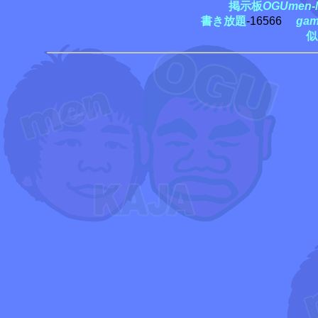
掲示板
OGUmen-M
書き放題
-16566
ga
似