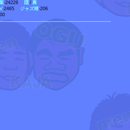
葉
-24226
隠
/
裏
ol
-2465
ジャズ靖
-206
300