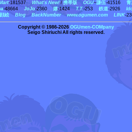
art
-181537
What's New!
/
携帯版
OGU
~
謙伍
-41516
青
ma
-48664
JoJo
-2360
嬉
-1424
T.T.
-253
鉄道
-2926
Id
顔絵
Blog
BackNumber
www.ogumen.com
LINK
-2
Copyright © 1986-2026
OGUmen-COMpany
Seigo Shiriuchi All rights reserved.