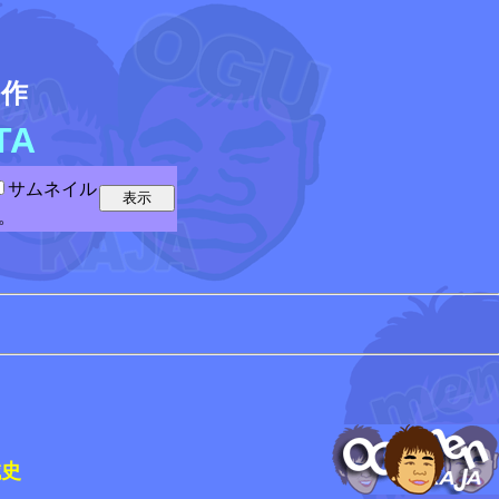
5
作
TA
サムネイル
。
史