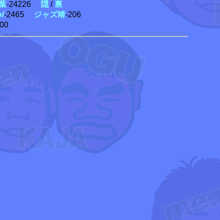
葉
-24226
隠
/
裏
ol
-2465
ジャズ靖
-206
300