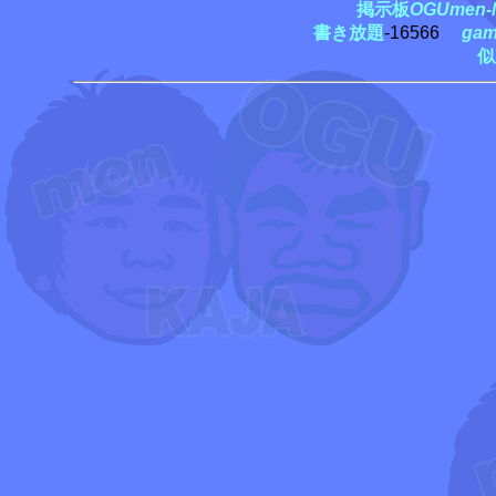
掲示板
OGUmen-M
書き放題
-16566
ga
似