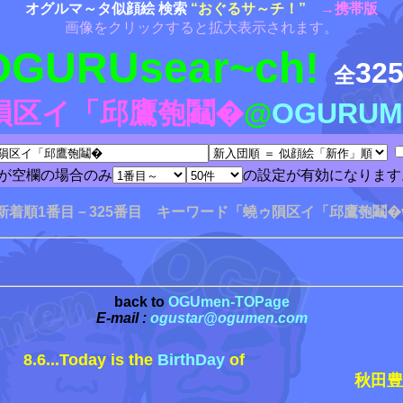
オグルマ～タ似顔絵 検索
“おぐるサ～チ！”
→携帯版
画像をクリックすると拡大表示されます。
OGURUsear~ch!
32
全
隕区イ「邱鷹匏鬮�
@
OGURUM
が空欄の場合のみ
の設定が有効になります
新着順1番目－325番目 キーワード「蟯ゥ隕区イ「邱鷹匏鬮�
back to
OGUmen-TOPage
E-mail :
ogustar@ogumen.com
8.6...Today is the
BirthDay
of
秋田豊 /