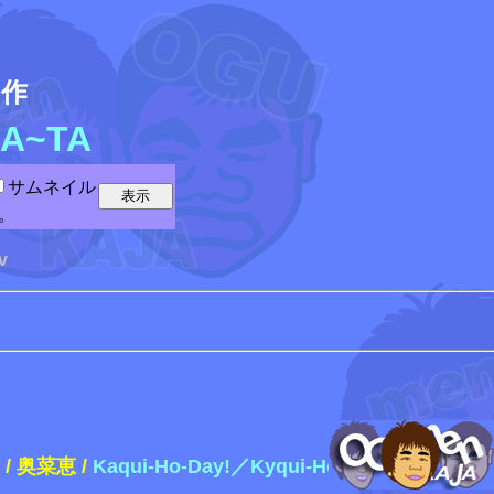
5
作
A~TA
サムネイル
。
v
奥菜恵 /
Kaqui-Ho-Day!／Kyqui-Ho-Day【橙板】（1