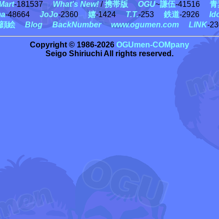
art
-181537
What's New!
/
携帯版
OGU
~
謙伍
-41516
青
ma
-48664
JoJo
-2360
嬉
-1424
T.T.
-253
鉄道
-2926
Id
顔絵
Blog
BackNumber
www.ogumen.com
LINK
-2
Copyright © 1986-2026
OGUmen-COMpany
Seigo Shiriuchi All rights reserved.