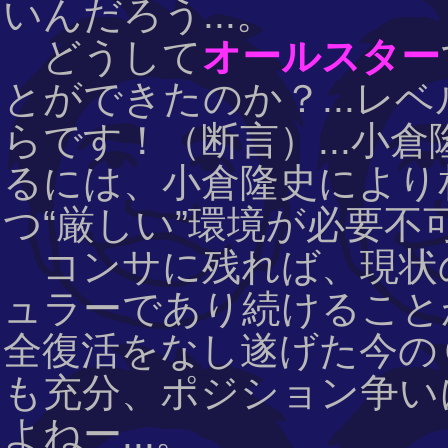
いんだろう...。
どうして
オールスター
とができたのか？...レ
らです！（断言）...小
るには、小倉隆史により相
つ“厳しい”環境が必要不
コンサに残れば、現状
ュラーであり続けることが
全復活をなし遂げた今の
も充分、ポジション争い
よねー...。