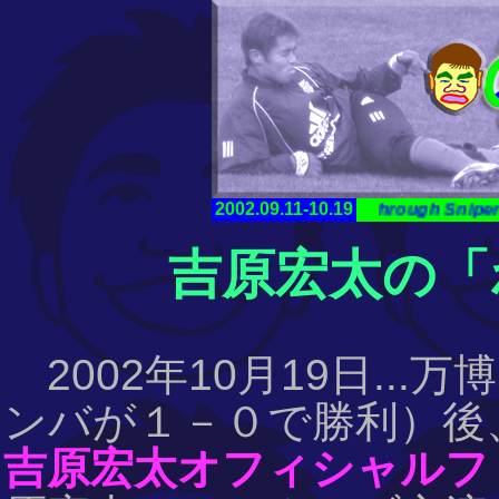
Lefty Monster
小倉隆史
Breakthrough Sniper
2002.09.11-10.19
吉原宏太 ...
吉原宏太の「
2002年10月19日..
ンバが１－０で勝利）後
吉原宏太オフィシャルフ