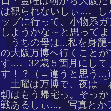
日・金曜は朝から大阪だし
は観られないしぃ...。
ップに行って、小物系ガ
しようかな～と思ってま
うちの母は...私を身籠
の大阪万博へ行くことが
す...。32歳５箇月にし
す！？（←違うと思う...
土曜は万博で、夜は「わ
朝はもう帰宅っ。そっか
戦あるしぃ...。写真と