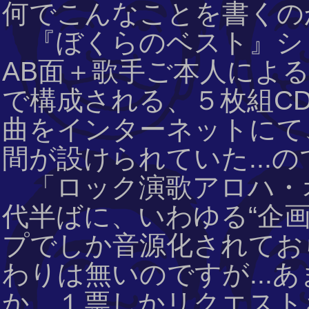
何でこんなことを書くのか？
『ぼくらのベスト』シ
AB面＋歌手ご本人による
で構成される、５枚組CD
曲をインターネットにて
間が設けられていた...ので
「ロック演歌アロハ・オエ
代半ばに、いわゆる“企
プでしか音源化されてお
わりは無いのですが...
か、１票しかリクエストさ