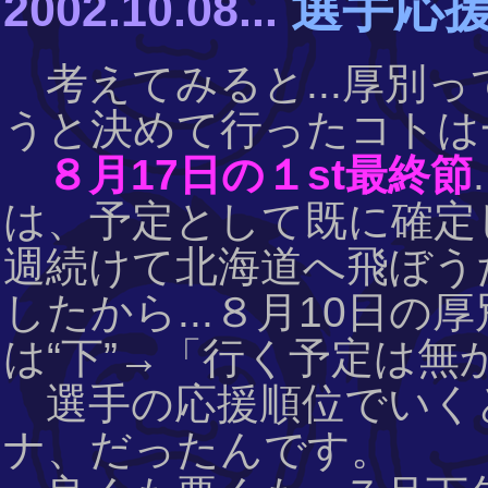
選手応
2002.10.08...
考えてみると...厚別っ
うと決めて行ったコトは一
８月17日の１st最終節
は、予定として既に確定し
週続けて北海道へ飛ぼう
したから...８月10日
は“下”→「行く予定は無か
選手の応援順位でいくと
ナ、だったんです。