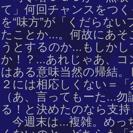
て」何回チャンスをつくっ
を“味方”が「くだらな
たことか...。何故にあ
うとするのか...もしか
か！？...あれじゃあ、
はある意味当然の帰結。し
２には相応しくない＝「
（あ、言ってもーた...
る！と決めたのなら支持し
今週末は...複雑。め