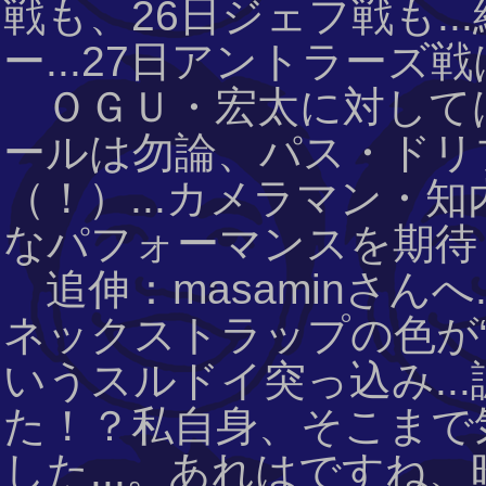
戦も、26日ジェフ戦も.
ー...27日アントラーズ
ＯＧＵ・宏太に対しては
ールは勿論、パス・ドリ
（！）...カメラマン・
なパフォーマンスを期待
追伸：masaminさんへ
ネックストラップの色が“
いうスルドイ突っ込み..
た！？私自身、そこまで
した...。あれはですね