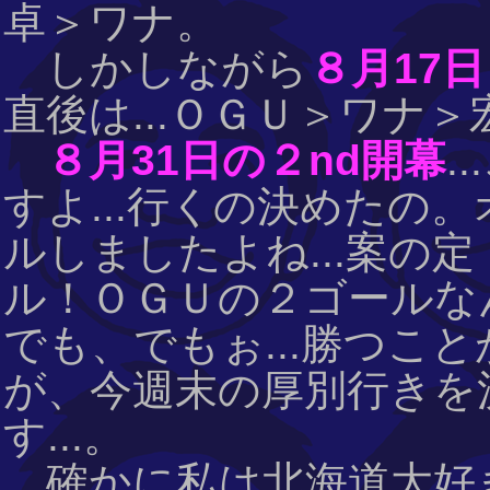
卓＞ワナ。
しかしながら
８月17
直後は...ＯＧＵ＞ワナ
８月31日の２nd開幕
.
すよ...行くの決めたの
ルしましたよね...案の
ル！ＯＧＵの２ゴールなん
でも、でもぉ...勝つこ
が、今週末の厚別行きを
す...。
確かに私は北海道大好きで