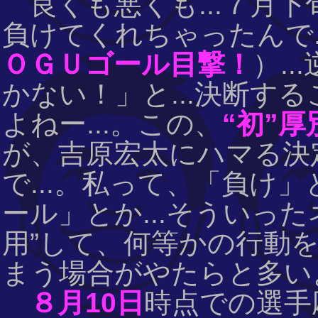
良くも悪くも...７月下
負けてくれちゃったんで.
ＯＧＵゴール目撃！
）.
かない！」と...決断す
よねー...。この、
“初”厚
が、吉原宏太にハマる決
で...。私って、「負け
ール」とか...そういっ
用”して、何等かの行動を
まう場合がやたらと多いよ
８月10日
時点での選手