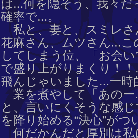
は...何を隠そう、我々
確率で...。
私と、妻と、スミレさ
花麻さん、ムツさん...
してしまう位、「お会い
で盛り上がりまくり！！.
飛んじゃいました...一
業を煮やして「あのー..
と、言いにくそうな感じで
を降り始める“決心”がつ
何だかんだと厚別は私