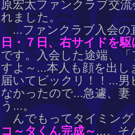
原宏太ファンクラブ交流
れました。
...ファンクラブ入会の直
日・７日、右サイドを駆
です。入会した途端、「
すよ～...本人も顔を出
届いてビックリ！！...
なかったので...急遽、妻
う...。
んでもってタイミング
コ～タくん完成～
...