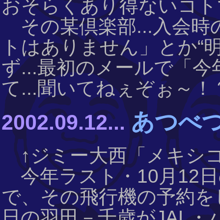
おそらくあり得ないコトで
その某倶楽部...入会時
トはありません」とか“
ず...最初のメールで「
て...聞いてねぇぞぉ～！？《2
あつべつ
2002.09.12...
↑ジミー大西「メキシコメ
今年ラスト・10月12日
で、その飛行機の予約をし
日の羽田－千歳がJAL・