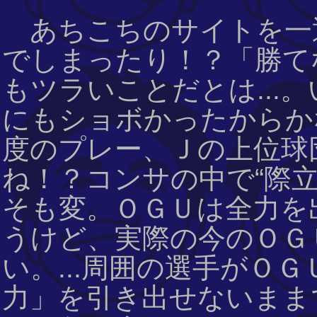
あちこちのサイトを一通
でしまったり！？「勝て
もツラいことだとは...
にもショボかったからかな
度のプレー、Ｊの上位球
ね！？コンサの中で“際
そも変。ＯＧＵは全力を
うけど、実際の今のＯＧ
い。...周囲の選手がＯ
力」を引き出せないままで