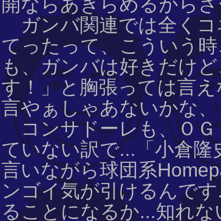
開ならあきらめるからさー
ガンバ関連では全くコネ
てったって、こういう時こ
も、ガンバは好きだけど
す！」と胸張っては言えな
言やぁしゃあないかな、
コンサドーレも、ＯＧ
ていない訳で...「小倉
言いながら球団系Homep
ンゴイ気が引けるんです.
ることになるか...知れ