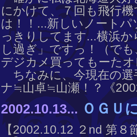
にかけて、７回も飛行機
は！！...新しいノート
っきりしてます...横浜か
し過ぎ」ですっ！（でも
デジカメ買ってもーたオレ
ちなみに、今現在の選手
ナ≒山卓≒山瀬！？《2002.1
ＯＧＵに
2002.10.13...
【2002.10.12 ２nd 