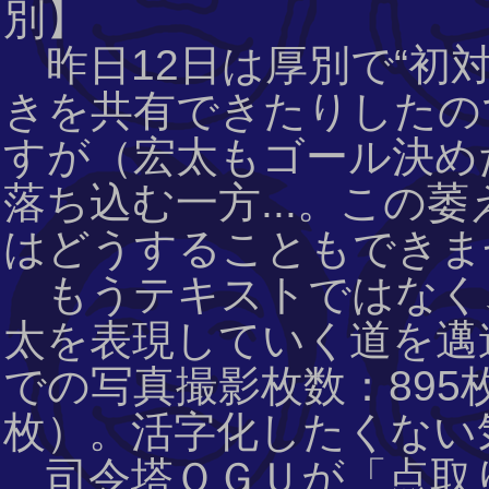
別】
昨日12日は厚別で“初
きを共有できたりしたの
すが（宏太もゴール決めた
落ち込む一方...。この
はどうすることもできま
もうテキストではなく
太を表現していく道を邁進
での写真撮影枚数：895枚
枚）。活字化したくない気
司令塔ＯＧＵが「点取