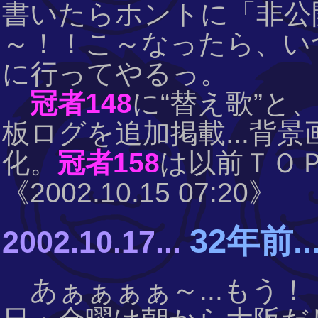
書いたらホントに「非公
～！！こ～なったら、い
に行ってやるっ。
冠者148
に“替え歌”と
板ログを追加掲載...背
化。
冠者158
は以前ＴＯ
《2002.10.15 07:20》
32年前
2002.10.17...
あぁぁぁぁ～...もう！