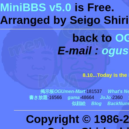
MiniBBS v5.0
is Free.
Arranged by Seigo Shiri
back to
O
E-mail :
ogus
8.10...Today is the
北
掲示板
OGUmen-Mart
-181537
What's N
書き放題
-16566
gama
-48664
JoJo
-2360
似顔絵
Blog
BackNum
Copyright © 1986-