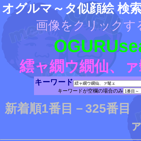
オグルマ～タ似顔絵 検
画像をクリックす
OGURUsea
繧ャ繝ウ繝仙、ァ
キーワード
キーワードが空欄の場合のみ
新着順1番目－325番