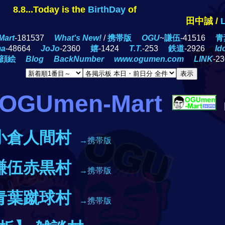
8.8...Today is the
BirthDay
of
田中誠 /
LOM
art
-181537
What's New!
/
携帯版
OGU
~
謙伍
-41516
青
ma
-48664
JoJo
-2360
嬉
-1424
T.T.
-253
鉄道
-2926
Id
顔絵
Blog
BackNumber
www.ogumen.com
LINK
-2
OGUmen-Mart
小倉人間村
→携帯版
謙伍赤黒村
→携帯版
青葉蹴球村
→携帯版