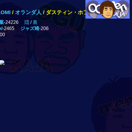
I
/
オランダ人
/
ダスティン・ホフマン /
ナイジェル・
葉
-24226
隠
/
裏
ol
-2465
ジャズ靖
-206
300