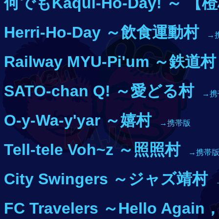
何でもKaqui-Ho-Day!
～ 【橙
Herri-Ho-Day
～飲食運動村
→
Railway MYU-Pi'um
～鉄道村
SATO-chan Q!
～愛どる村
→携
O-y-Wa-y'yar
～嬉村
→携帯版
Tell-tele Voh~z
～照照村
→携帯
City Swingers
～ジャズ靖村
FC Travelers
～Hello Again