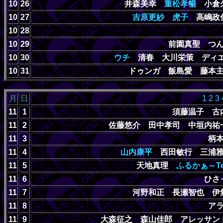
10
26
井森美幸
重松孝暢
小倉久
10
27
吉原更紗
虎子
高嶋政伸
10
28
10
29
前園真聖 つ
10
30
ウチ
清春 大川栄策 ディエ
10
31
ドゥンガ 飯島愛 藤本
月
日
1
2
3
11
1
須藤温子 古
11
2
佐藤悠介 田中孝司 中垣内
11
3
柄
11
4
山内康平
西田敏行 三浦雅
11
5
天地真理
ふるかぁ～Te
11
6
ひさ
11
7
河野和正 長瀬智也 
11
8
ア
11
9
大森征之 森山佳郎 アレッサ