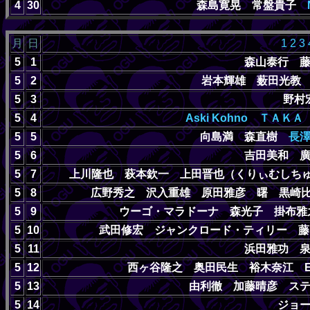
4
30
森島寛晃 常盤貴子
月
日
1
2
3
5
1
森山泰行 
5
2
岩本輝雄 薮田光教
5
3
野村
5
4
Aski Kohno
ＴＡＫＡ
5
5
向島満 森直樹
長
5
6
吉田美和 
5
7
上川隆也 萩本欽一 上田晋也（くりぃむし
5
8
広野秀之 沢入重雄 原田雅彦 曙 黒崎
5
9
ウーゴ・マラドーナ 森光子 掛布
5
10
武田修宏 ジャンクロード・ティリー 
5
11
浜田雅功 
5
12
西ヶ谷隆之 奥田民生 裕木奈江 
5
13
由利徹 加藤晴彦 ス
5
14
ジョ