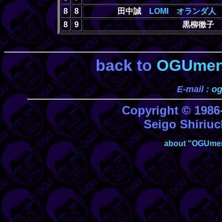
8
8
田中誠
LOMI
オランダ人
8
9
黒柳徹子 
back to
OGUmen
E-mail :
o
Copyright © 19
Seigo Shiriuch
about "OGUmen-