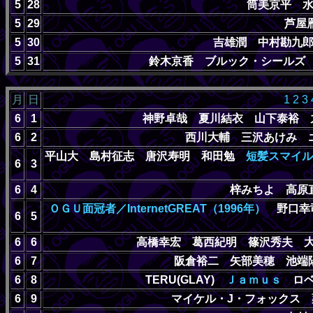
5
28
筒美京平 
5
29
芦屋雁
5
30
吉雄潤 中村勘九
5
31
鈴木京香 ブルック・シールズ
月
日
1
2
3
6
1
神野卓哉 夏川結衣 山下泰裕
6
2
西川大輔 三沢あけみ
平山大 島村征志 唐沢寿明 和田勉
短髪スマイル
6
3
6
4
梓みちよ 高
ＯＧＵ面冠者／InternetGREAT（1996年）
野口幸司
6
5
6
6
高橋幸宏 葛西紀明 篠沢秀夫 
6
7
阪倉裕二 矢部美穂 池
6
8
TERU(GLAY)
Ｊａｍｕｓ
ロベ
6
9
マイケル・J・フォックス