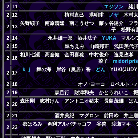
2
11
エジソン
緒川
2
12
植村直己 洪明甫
ノザ
木村太
矢野顕子 南原清隆 南こうせつ 藤ヶ谷陽介 フ
2
13
子 松野
2
14
永井雄一郎 酒井法子
YUKA
マルシ
2
15
堀ちえみ 山崎邦正 浅田美代子 シ
相川七瀬 高倉健 金田喜稔 中村俊介 逸見政孝
2
16
菜子
midori pri
ｋｊ
舞の海 岸谷（奥居）香
どん
YUKI(JU
2
17
2
18
オノ･ヨーコ ロベルト・
2
19
森且行 財津和夫 かとうれいこ 
森田剛 志村けん アントニオ猪木 長島茂雄 ば
2
20
2
21
酒井美紀 マグロン 前田吟 井上
都はるみ 勇利アルバチャコフ 谷啓 渡瀬マキ 
2
22