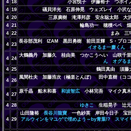
4
18
小宮悦子 伊藤裕子 つボイノ
4
19
礒貝洋光 石原伸晃 ウェズレイ 小沢
4
20
三原廣樹 滝澤邦彦 安永聡太郎 大
4
21
輪島功一 穂積ペペ 
4
22
まみ 三
長谷部茂利 IZAM 黒田勇樹 前田亘輝 S・プ
4
23
イオるま一慶くん
大鶴義丹 加藤久 桂由美 つかこうへい 山咲千
4
24
ん
オグる
4
25
鶴田真由 須藤
風間杜夫 加藤浩次（極楽とんぼ） 田中直樹（コ
4
26
原千晶 船木和喜
和波智広
小林完吾 マイク真木
4
27
4
28
ゆきこ
生稲晃子 辻
山田隆裕
長谷川龍寶
一色紗英 岸田今日子 宝田
4
29
アルウィンをマユゲで埋めよう～by青葉!?
スマイ