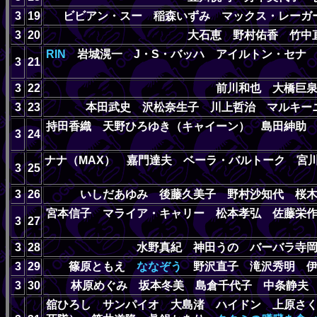
3
19
ビビアン・スー 稲森いずみ マックス・レーガ
3
20
大石恵 野村佑香 竹中
RIN
岩城滉一 J・S・バッハ アイルトン・セナ
3
21
3
22
前川和也 大橋巨
3
23
本田武史 沢松奈生子 川上哲治 マルキー
持田香織 天野ひろゆき（キャイーン） 島田紳助
3
24
ナナ（MAX） 嘉門達夫 ベーラ・バルトーク 宮
3
25
3
26
いしだあゆみ 後藤久美子 野村沙知代 桜
宮本信子 マライア・キャリー 松本孝弘 佐藤栄
3
27
3
28
水野真紀 神田うの バーバラ寺
3
29
篠原ともえ
ななぞう
野沢直子 滝沢秀明 伊
3
30
林原めぐみ 坂本冬美 島倉千代子 中条静夫 M.C
舘ひろし サンパイオ 大島渚 ハイドン 上原さ