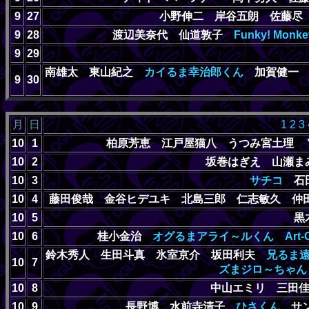
9
27
小野伸二 岸谷五朗 佐藤
9
28
渡辺美奈代 仙道敦子
Funky! Monke
9
29
南雄太 東山紀之
カイるま幸治郎くん
加賀健
9
30
月
日
1
2
3
10
1
柏原芳恵 江戸屋猫八 うつみ宮土理
10
2
坂巻はぎえ 山瀬
10
3
サチコ
石
10
4
藤田俊哉 金谷ヒデユキ 北島三郎 仁志敏久 
10
5
黒
10
6
桂小金治
オグるまアライ～ルくん
Art-
鈴木秀人 生田斗真 氷室京介 坂田利夫
兄るま
10
7
ズまジロ～ちゃん
10
8
中山エミリ 三田
10
9
長野博 水前寺清子
ひさくん
サン