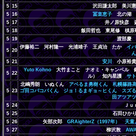
5
15
沢田謙太郎 美川
5
16
冨楽恵子
北の湖 
5
17
井ノ原快彦 
5
18
飯田哲也 東尾修 槙
5
19
渡部
伊藤裕二 河村隆一 光浦靖子 王貞治 たか
イ
5
20
5
21
安川
小原裕
Yuto Kohno
大竹まこと ナオミ・キャンベル
5
22
ル） 知内星護
サ
北嶋秀朗 いぬくん
アベるま勇樹くん
札幌篠路
5
23
ゴ田コバコバくん
ジョ！るまギョ～ヒくん
スズ
田アツア
5
24
Ｊｕ
5
25
石田ひかり
5
26
矢部次郎
GRAighterZ（1997年）
天童
5
27
柳沢敦
AWA