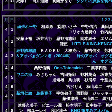
3
31
死隊） 筒井道隆 眞鍋かをり
タクミの膵臓を食
月
日
1
2
3
頑張れ平野
相原勇 鷲尾いさ子 中野信治 桑田真
4
1
ユリオカ超特Ｑ 竹内
安藤正裕 坂井宏行 忌野清志郎 岡本綾子 エジ
4
2
謙伍
LITTLE-KING-KENG
細野誇雄諮
ＫＡＯＲＵ 大榎克己 藤吉信次 芳村
4
3
＆アオバぁダンマ君（2004年）
緑のアオバ
オグ
ん
オグ
4
4
桑野信義
One-Totocalcio
二葉亭四迷 山
ワニの卵
みさちゃん 吉田拓郎 野村萬斎 坂東英
4
5
辺靖雄 鳥山明 杉浦幸 千堂
4
6
宮沢りえ 秋山幸二 平
新垣仁絵
島袋寛子
宇徳敬子 西野朗 ジャッキ
4
7
藤優津樹 玉山鉄二 黒
遠藤久美子 ピエール瀧 松本明子 田中好子 
4
8
ン 柳ユーレイ 秋沢淳子
KNG-微笑みアオバぁ