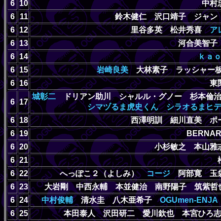
6
10
中村
6
11
鈴木健仁 沢口靖子 ジャ
6
12
里谷多英 松井秀喜
ア
6
13
河合美智子
6
14
ｋａ
6
15
岩崎良美
大林素子 ラッシャー板
6
16
東
城彰二
ドリアン助川 シャルル・グノー 杉本倫
6
17
シマヅるま虎史くん
シラオるまヒ
6
18
西澤明訓 細川直美 ポ
6
19
BERNA
6
20
小杉敏之 本山雅
6
21
6
22
へっぽこ２（よしみ）
コージ
阿部寛 玉袋
6
23
大岩剛 中西永輔 本並健治 南野陽子 筑紫
6
24
中村俊輔
清水圭 八木亜希子
OGUmen-ENJ
6
25
本田泰人 沢田研二 愛川欽也 本宮ひろ