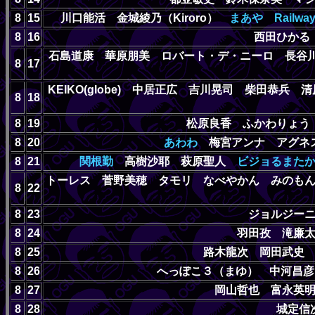
8
15
川口能活 金城綾乃（Kiroro）
まあや
Railwa
8
16
西田ひか
石島道康 華原朋美 ロバート・デ・ニーロ 長
8
17
KEIKO(globe) 中居正広 吉川晃司 柴田恭兵
8
18
8
19
松原良香 ふかわりょ
8
20
あわわ
梅宮アンナ アグネ
8
21
関根勤
高樹沙耶 萩原聖人
ビジョるまた
トーレス 菅野美穂 タモリ なべやかん みのも
8
22
8
23
ジョルジー
8
24
羽田孜 滝廉
8
25
路木龍次 岡田武史
8
26
へっぽこ３（まゆ） 中河昌
8
27
岡山哲也 富永英
8
28
城定信