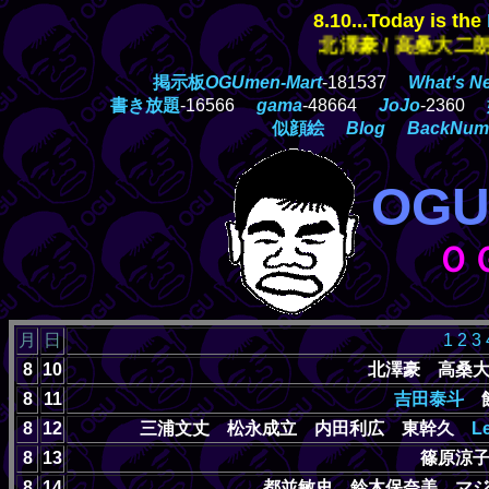
8.10...Today is the
北澤豪 /
高桑大二朗 /
PostPet 
掲示板
OGUmen-Mart
-181537
What's N
書き放題
-16566
gama
-48664
JoJo
-2360
似顔絵
Blog
BackNum
OGU
Ｏ
月
日
1
2
3
8
10
北澤豪 高桑
8
11
吉田泰斗
飯
8
12
三浦文丈 松永成立 内田利広 東幹久
L
8
13
篠原涼
8
14
都並敏史 鈴木保奈美 マ