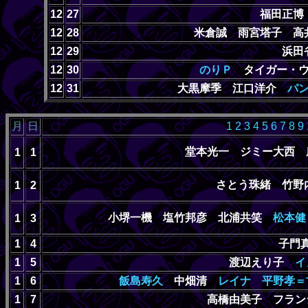
12
27
福田正博
12
28
米倉誠 雨宮塔子 
12
29
浜
12
30
のりＰ
タイガー・
12
31
大黒摩季 江口洋介
パ
月
日
1
2
3
4
5
6
7
8
9
堂本光一 ジミー大西 
1
1
さとう珠緒 竹
1
2
小堺一機 塩竹邦彦 北浦共笑
松本健
1
3
1
4
子門
1
5
渡辺えり子
イ
1
6
飯島寿久
中畑清
レイナ
平野孝＝
1
7
高橋由美子 フラン