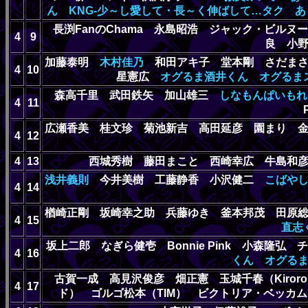
ん
KNG-少～し愛して・長～く伸ばして…タク
あ
長渕FanのChama 永島昭浩 ジャック・ビル
4
9
良 小
加藤泰明
木村佳乃
和田アキ子 堂本剛 さだまさ
4
10
星憲広
オグるま酒井くん
オグるま
森高千里 武田鉄矢 加山雄三
しなもんぱいもれ
4
11
広瀬香美 桂文珍 菊池新吉 高田延彦 園まり 
4
12
4
13
西城秀樹 藤田まこと 西崎幸広 牛島
浅井義則
今井美樹 工藤静香 小沢健二
こばや
4
14
楢崎正剛 坂崎幸之助 兵藤ゆき 釜本邦茂 田原
4
15
直志
坂上二郎 なぎら健壱 Bonnie Pink 小森隆
4
16
くん
オグる
古賀一成 高見沢俊彦 畑正憲 玉城千春（Kiro
4
17
ド） ゴルゴ松本（TIM） ビクトリア・ベッカ