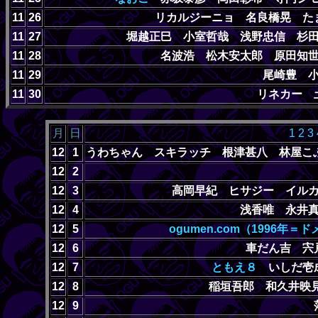
11
26
リカルジーニョ 名良橋晃 た
11
27
堀越正巳 小室哲哉 浅野忠信 杉
11
28
名波浩 松木安太郎 原田知
11
29
尾崎豊 
11
30
リネカー
月
日
1
2
3
12
1
うわちゃん スキラッチ 根津甚八 林屋
12
2
12
3
高岡早紀 ヒサジー イル
12
4
浅香唯 永井
12
5
ogumen.com（1996年＝
12
6
車だん吉 宍
12
7
ともえ８
いしだ壱成
12
8
稲垣吾郎 和久井映
12
9