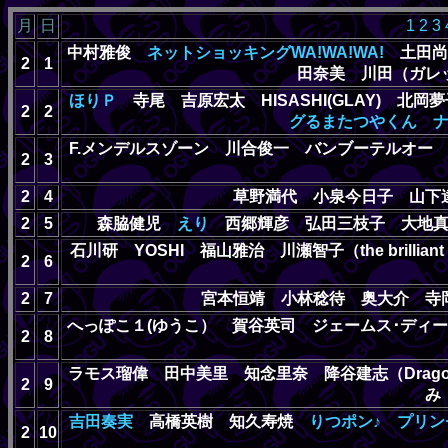
月
日
1
2
3
中村雅俊
ネットショッキングWA!WA!WA!
土田尚
2
1
田奈美 川田（ガ
ほりＰ
寺尾 吉原宏太 HISASHI(GLAY) 北
2
2
グるまたつやくん
F.メンデルスゾーン 川合俊一 バンブーテルオ
2
3
2
4
草野満代 小泉今日子 山
2
5
森脇健児
えり
西郷輝彦 弘田三枝子 大地
石川研 YOSHI 福山雅治 川瀬智子（the brill
2
6
2
7
宮本恒靖 小林稔待 奥大介 寺
へっぽこ１(ゆうこ） 賀谷英司 ジェームス･デ
2
8
ラモス瑠偉 田中美里 知念里奈 降谷建志（Drag
2
9
吉田奏実
高橋英樹 知久寿焼
りつポン♪
プリン
2
10