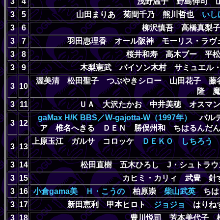
3
4
浅野温子 野島伸司
3
5
山田まりあ 菊間千乃 熊川哲也
いしけ
3
6
柳沢慎吾 高橋真梨
3
7
羽田惠理香 オール阪神 モーリス・ラヴ
3
8
桜井和寿 高木ブー 平
3
9
木梨憲武 バイソン木村 サミュエル
渥美清 松田聖子 つぶやきシロー 山田花子 藤
3
10
隆 
3
11
ＵＡ 大沢たかお 中井美穂 オスマ
gaMax H/K BBS／W-gajotta-W（1997年）
バルデ
3
12
ア 椎名へきる ＤＥＮ 勝俣州和 ちはるんだ
上原玉江 ガルサ コロッケ
ＤＥＫＯ
しちろう
3
13
3
14
松田直樹 五木ひろし J・シュトラウス
3
15
カヒミ・カリィ 武豊 針
3
16
小倉gama美
Ｈ・こうの
柏原崇
柴山武英
ちはる
3
17
新田恵利 甲本ヒロト
ジョジョ
はりねず
3
18
豊川悦司 芳本美代子 