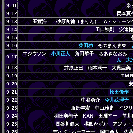
9
11
泉
9
12
岡本夏
9
13
玉置浩二 砂原良徳（まりん） A・シェー
9
14
田口禎則 安達
9
15
9
16
柴田功
そのまんま東
エジウソン
小川正人
角田華子 ちあきなおみ 
9
17
ん
大
9
18
井原正巳 稲本潤一 大貫亜
9
19
T.M
9
20
9
21
松田優作
9
22
中谷勇介
今井絵理子
9
23
服部年宏 中山雅史 イジ
9
24
羽田美智子 KAN 田淵幸一 筒
9
25
長谷川健太 楳図かずお アジャ・
9
26
ディド・ハーフナー 岡中勇人 佐