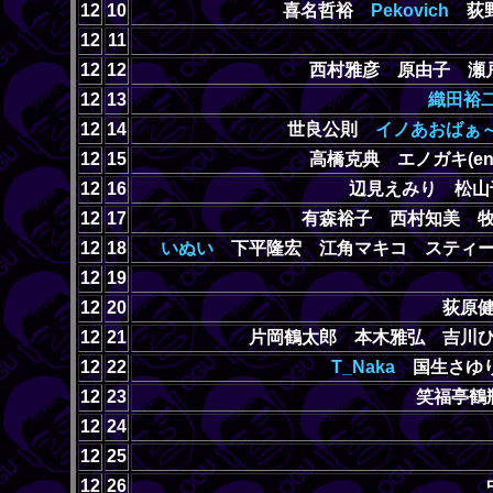
12
10
喜名哲裕
Pekovich
荻野
12
11
12
12
西村雅彦 原由子 瀬
12
13
織田裕
12
14
世良公則
イノあおばぁ
12
15
高橋克典 エノガキ(e
12
16
辺見えみり 松
12
17
有森裕子 西村知美 
12
18
いぬい
下平隆宏 江角マキコ スティ
12
19
12
20
荻原
12
21
片岡鶴太郎 本木雅弘 吉川
12
22
T_Naka
国生さゆり
12
23
笑福亭鶴
12
24
12
25
12
26