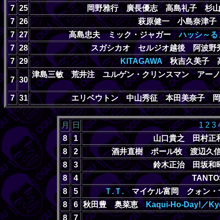
7
25
岡野雅行 廣長優志 高島礼子 杉
7
26
萩原健一 小島奈津
7
27
高島忠夫 ミック・ジャガー
ハッシ～る
7
28
スガシカオ セルジオ越後 阿波
7
29
KITAGAWA
秋吉久美子 
津島三敏 荒井注 ユルゲン・クリンスマン アー
7
30
7
31
エリベウトン 中山秀征 本田美奈子 
月
日
1
2
3
8
1
山口貴之 田村正
8
2
酒井直樹 ポール牧 渡辺
8
3
鈴木正治 田坂和
8
4
TANT
8
5
Ｔ.Ｔ.
マイケル富岡 クォン
8
6
秋田豊 奥菜恵
Kaqui-Ho-Day!／
8
7