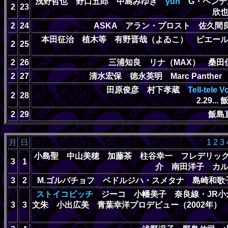
浅野哲也 野口五郎 中島みゆき
yun
G・ヘン
2
23
欣
2
24
ASKA アラン・プロスト 佐久
本田征治 植木等 有野晋哉（よゐこ） ピエー
2
25
2
26
三浦知良 リナ（MAX） 桑
2
27
清水宏保 徳永英明 Marc Pant
田原俊彦 村下孝蔵
Tell-tele
2
28
2.29.
2
29
飯島
月
日
1
2
3
小島聖 中山美穂 加藤茶 柱谷幸一 フレデリッ
3
1
介 南田洋子 カ
3
2
M.ゴルバチョフ ベドルジハ・スメタナ 島崎和
ストイコビッチ
ジーコ 小幡美子 奈良線・JR小
3
3
文朱 小出広美 青葉幸洋プロデビュー（2002年