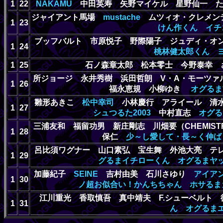
1
22
NAKAMU
中田英寿 矢野マイケル 星野仙一 
ジャイアント馬場
mustache
ムツィオ・クレメン
1
23
けん作くん
イチ
ブッフバルト 市原悦子 野際陽子 ジュディ・オ
1
24
桃林健太郎くん
1
25
石ノ森章太郎 松本零士 今野泰幸
所ジョージ 永井秀樹 浜田哲朗 V・A・モーツァル
1
26
福永恵規 小柳ゆき
オグるま
雛形あきこ
松中幸司
小林慶行 アライール 清
1
27
シュつるた2003
中村直志
オグる
三浦友和 福留功男 新庄剛志 川畑要（CHEMIS
1
28
保仁
少～し愛して・長～く伸ば
呂比須ワグナー 山口素弘 宝生舞 外池大亮 テ
1
29
グるまイチローくん
オグるまヤ
加藤紀子
SEINE
吉村由美 石川さゆり
アイア
1
30
ノ超お似合い！かんちちゃん
ホサるま
江川重光 香取慎吾 真中靖夫 F.シューベルト
1
31
ん
オグるま