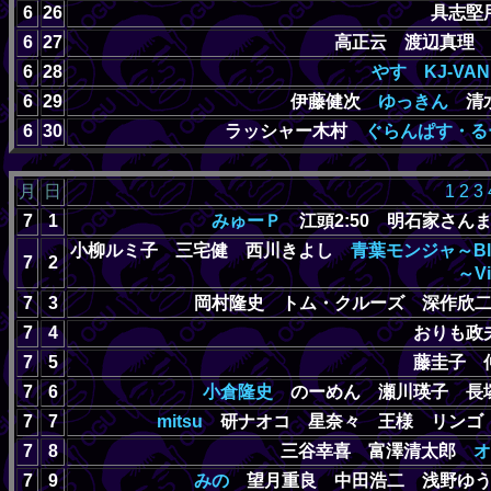
6
26
具志堅
6
27
高正云 渡辺真理
6
28
やす
KJ-VAN
6
29
伊藤健次
ゆっきん
清水
6
30
ラッシャー木村
ぐらんぱす・る
月
日
1
2
3
7
1
みゅーＰ
江頭2:50 明石家さ
小柳ルミ子 三宅健 西川きよし
青葉モンジャ～Bl
7
2
～Vi
7
3
岡村隆史 トム・クルーズ 深作欣
7
4
おりも政
7
5
藤圭子 
7
6
小倉隆史
のーめん 瀬川瑛子 長
7
7
mitsu
研ナオコ 星奈々 王様 リンゴ・
7
8
三谷幸喜 富澤清太郎
オ
7
9
みの
望月重良 中田浩二 浅野ゆう