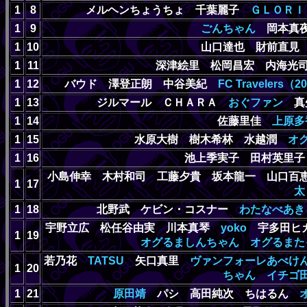
1
8
メルヘンちょうちょ 千葉麗子
ＧＬＯＲＩ
1
9
ごんちゃん
岡本真夜
1
10
山口達也 財前直
1
11
深津絵里 松岡昌宏 内海光司
1
12
バウド 澤登正朗 中谷美紀
FC Travelers（
1
13
ジルマール ＣＨＡＲＡ
おぐファン
真
1
14
佐藤里佳
上原多
1
15
水原大樹 樹木希林 水越潤
オ
1
16
池上季実子 田村英里
小島伸幸 木村和司 工藤夕貴 坂本龍一 山口百
1
17
太
1
18
北野武 ケビン・コスナー
わたなべあき
宇野立広 松任谷由実 川本真琴
yoko
宇多田ヒカ
1
19
オグるましんちゃん
オグるまた
若乃花
TATSU
矢口真里
ヴァンフォーレあべけ
1
20
ちゃん
イチゴ
1
21
原田靖
パシ 高田純次 ちはるん