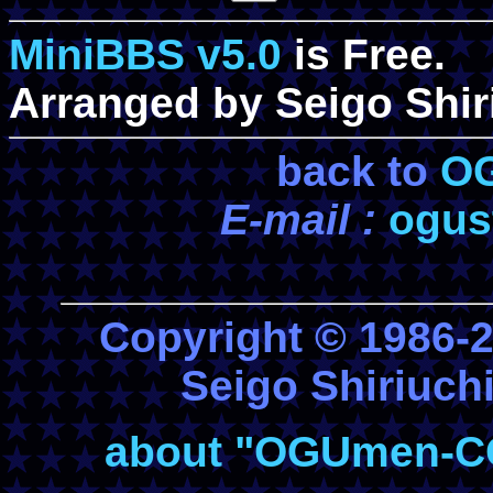
MiniBBS v5.0
is Free.
Arranged by Seigo Shir
back to
O
E-mail :
ogus
Copyright © 1986
Seigo Shiriuchi
about "OGUmen-COM