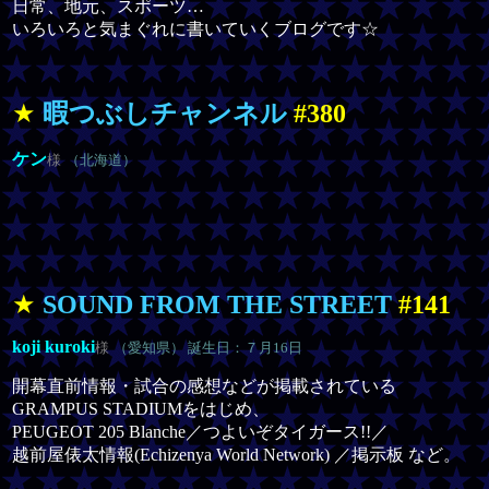
日常、地元、スポーツ…
いろいろと気まぐれに書いていくブログです☆
★
暇つぶしチャンネル
#380
ケン
様
（北海道）
★
SOUND FROM THE STREET
#141
koji kuroki
様
（愛知県） 誕生日：７月16日
開幕直前情報・試合の感想などが掲載されている
GRAMPUS STADIUMをはじめ、
PEUGEOT 205 Blanche／つよいぞタイガース!!／
越前屋俵太情報(Echizenya World Network) ／掲示板 など。