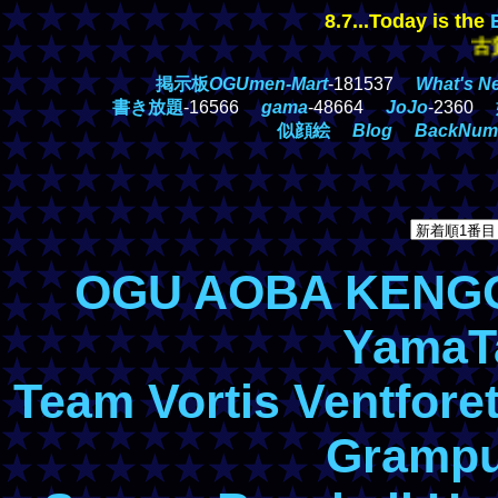
8.7...Today is the
古賀誠
掲示板
OGUmen-Mart
-181537
What's N
書き放題
-16566
gama
-48664
JoJo
-2360
似顔絵
Blog
BackNum
OGU
AOBA
KENG
YamaT
Team
Vortis
Ventfore
Gramp