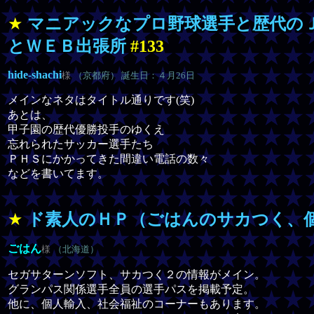
★
マニアックなプロ野球選手と歴代の
とＷＥＢ出張所
#133
hide-shachi
様
（京都府） 誕生日：４月26日
メインなネタはタイトル通りです(笑)
あとは、
甲子園の歴代優勝投手のゆくえ
忘れられたサッカー選手たち
ＰＨＳにかかってきた間違い電話の数々
などを書いてます。
★
ド素人のＨＰ（ごはんのサカつく、
ごはん
様
（北海道）
セガサターンソフト、サカつく２の情報がメイン。
グランパス関係選手全員の選手パスを掲載予定。
他に、個人輸入、社会福祉のコーナーもあります。