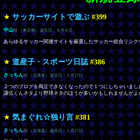
★
サッカーサイトで遊ぶ
#399
中山
様
（東京都） 誕生日：８月６日
あらゆるサッカー関連サイトを厳選したサッカー総合リンク
★
道産子・スポーツ日誌
#386
さっちん
様
（北海道） 誕生日：１月27日
２つのブログを両立できなくなったので１つにしちゃいまし
謙伍くんネタより野球ネタのほうが多いかもしれませんがよ
★
気まぐれ☆独り言
#381
さっちん
様
（北海道） 誕生日：１月27日