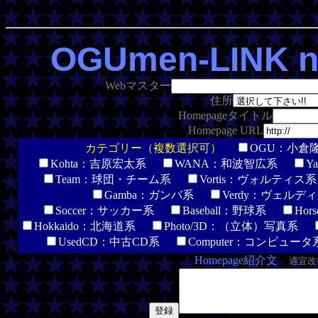
OGUmen-LINK n
Webマスター
住所
Homepageタイトル
Homepage URL
カテゴリー（複数選択可）
OGU：小
Kohta：吉原宏太系
WANA：和波智広系
Y
Team：球団・チーム系
Vortis：ヴォルティ
Gamba：ガンバ系
Verdy：ヴェル
Soccer：サッカー系
Baseball：野球系
Ho
Hokkaido：北海道系
Photo/3D：（立体）写真系
UsedCD：中古CD系
Computer：コンピュ
Homepage紹介文
適宜改